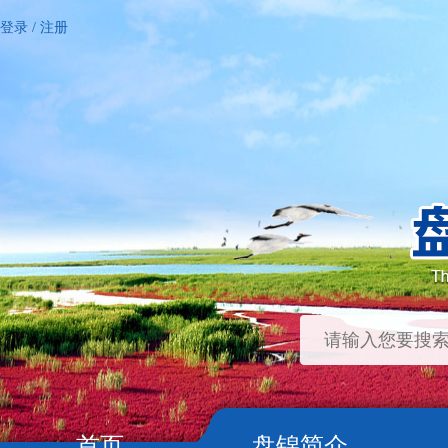
登录
/
注册
首页
盘锦简介