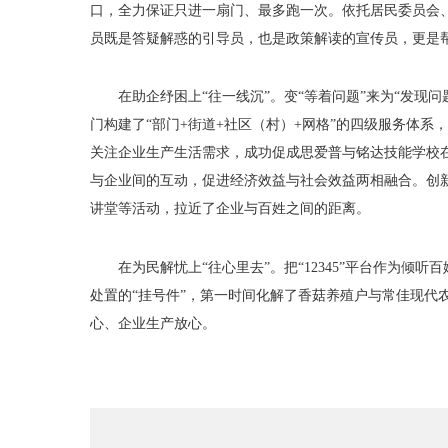
口，全力保证只进一扇门、最多跑一次。依托居民委员会、
员既是答疑解惑的引导员，也是政策解读的宣传员，更是
在助企纾困上“往一线沉”。变“等着问题”来为“发
门构建了“部门+街道+社区（村）+网格”的四级服务体
关注企业生产生活需求，成功促成思爱普与铭达技能学校
与企业间的互动，促进经济效益与社会效益两相融合。创
讲堂等活动，拉近了企业与百姓之间的距离。
在为民解忧上“往心里去”。把“12345”平台作为
处置的“挂号件”，第一时间化解了香菇养殖户与常佳现
心、企业生产放心。