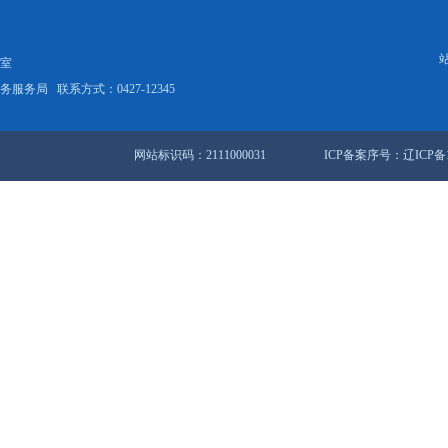
工作机制扎实推进争创全域全国文明城市和全国文明典范城市工作.
机 全力推进稳发展
站地图
锦市人民政府办公室
盘锦市数据和政务服务局
联系方式：0427-12345