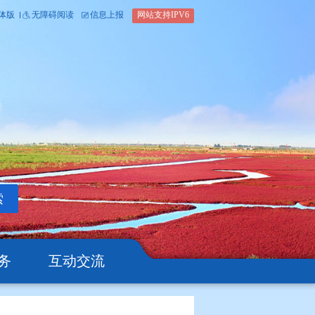
内部办公平台
简体版
繁体版
无障碍阅读
信息上报
网站支
搜索
公开
办事服务
互动交流