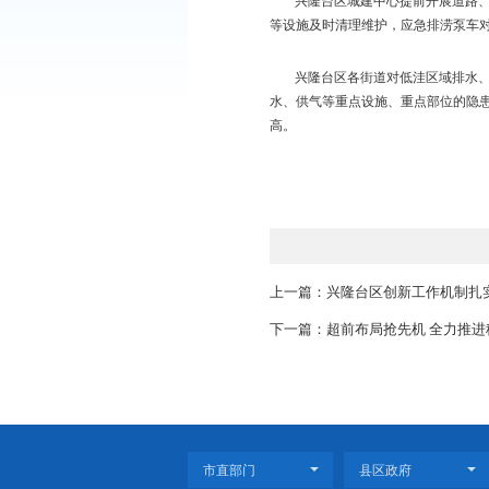
实责任制、强化“四预
兴隆台区农业和水
洪抢险突击队，积极落
防、险工险段等薄弱部
兴隆台区城建中心
等设施及时清理维护，
兴隆台区各街道对
水、供气等重点设施、
高。