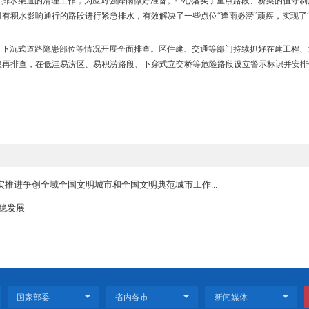
”措施、全面查险排险、储备防汛物资、完善人员避险转移预案、24小时
利服务中心通过应急指挥平台和水位监测系统，实时掌握水情，落实了
实各项隐患排查和恶劣天气防范应对措施，还积极做好在建水利工程、
位的巡查防守，统筹开展各排涝闸、站联合调度，并将适时启动避险应
提前开展道路、排水渠道的清理工作，为应对强降雨做好准备。中心落
应急排涝泵车对有积水影响通行的路段进行紧急排水，有效解决了一些点位
低洼区域排水、下沉式道路隐患部位等情况开展全面排查。区住建、交
重点部位的隐患再排查，在低洼易涝区、易积涝路段、下穿式立交桥等