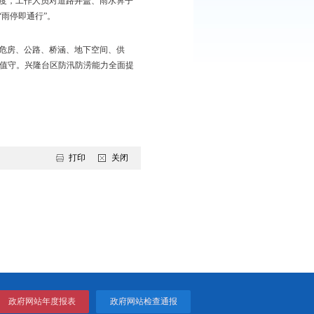
防汛值班值守等工作上重实干、强执行。
抢险救援队伍和物资储备。中心不仅迅速成立了防汛领导小组与抗
农田除涝设施检查及应急准备工作，加强了对辽河、绕阳河的堤
急预案，为有关人员群众转移疏散争取充足的准备时间。
实了重点路段、桥梁的值守制度，工作人员对道路井盖、雨水箅子
“逢雨必涝”顽疾，实现了“雨停即通行”。
通等部门持续抓好在建工程、危房、公路、桥涵、地下空间、供
危险路段设立警示标识并安排值守。兴隆台区防汛防涝能力全面提