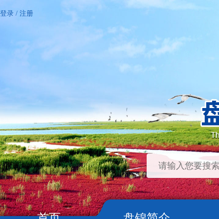
登录
/
注册
首页
盘锦简介