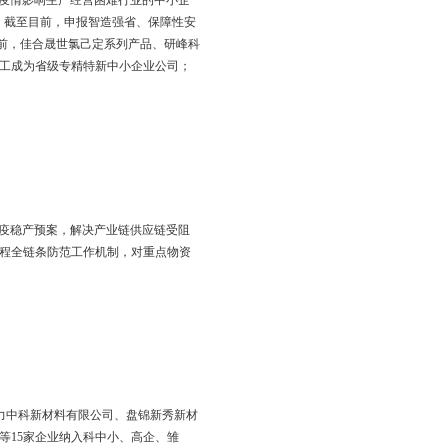
节从2个工作日压缩至1个工作日，完整流程从3.5个工作日压缩至
在双台子区范围内对103项涉企行政审批事项分别通过直接取消审
营商环境，进一步激发市场主体发展活力。
工、欧柏科思等
2家企业参加盘锦市政银企对接会，积极协助企业做
家企业申请了“2022年对受疫情影响生产经营困难行业的中小企
报中央、省、市相关政策资金。截至目前，申报智造强省、保障性安
导企业走专精特新发展道路，目前，佳合晟世氯己定系列产品、研峰科
特新产品；佳合晟世、洪鼎化工成为省级专精特新中小企业公司；
企业的金融需求。