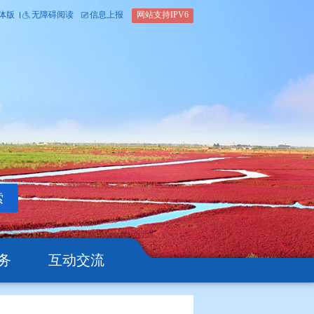
内部办公平台
简体版
繁体版
无障碍阅读
信息上报
网站支
搜索
公开
办事服务
互动交流