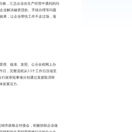
名副处级以上领导作为91家企业的包扶领导，并配备35名项目管家，
行周调度制度，建立企业问题台账，汇总企业在生产经营中遇到的问
余次，完成助企事项106个，为企业解决融资贷款、手续办理等问题
时沟通解决，切实保证了帮扶效果，让企业帮扶工作不走过场，落
准入和退出手续，实行申请、受理、核准、发照、公示全程网上办