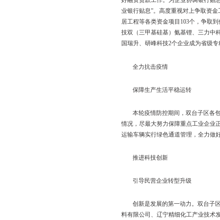
理，实现登记全程
“无
2.5个工作日，切实提
批、审批改为备案、实
提供金融支持
突破民营企业发展
资金问题历来是企
好融资贷款工作。为企
业银行贴息”。高度重
居工程等各类资金项目1
技双（三甲基硅基）氨
国瑞升、研峰科技2个
全力抗击疫情