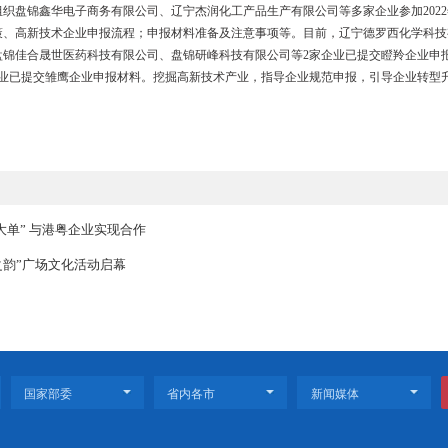
运转
，双台子区各包扶领导和项目管家督导企业落实疫情防控主体责任，指
重点工业企业正常生产经营。同时，加大疫情防控期间对企业物流、人
管理，全力做好生产生活重点物资运输工作。
升级
动力。双台子区坚持培育指导科技型中小微企业注册、申报高企及省级
化工产业技术发展有限公司、辽宁麦迪森精细化工科技开发有限公司、辽
育指导工作。组织盘锦鑫华电子商务有限公司、辽宁杰润化工产品生产有
术企业相关政策、高新技术企业申报流程；申报材料准备及注意事项等
小企业注册；盘锦佳合晟世医药科技有限公司、盘锦研峰科技有限公司