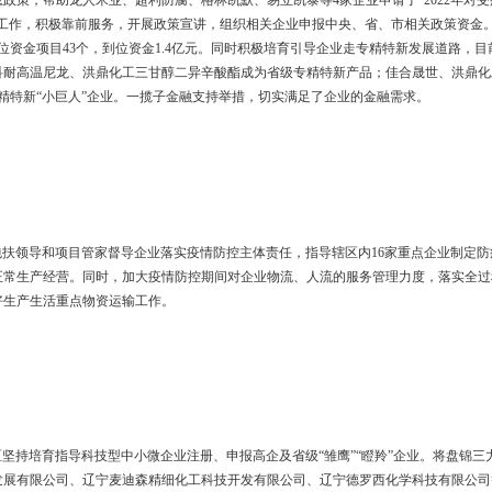
纸化、无介质、无收费”。截至目前，双台子区各登记窗口已将工商登记环
高了登记工作信息化、便利化、规范化水平。持续推进“证照分离”改革，
行告知承诺、优化准入服务等四种方式实行“证照分离”改革，持续优化
瓶颈
业发展的瓶颈。双台子区全力帮助中小微企业与银行对接，组织洪鼎化
业协调银行贴息政策，帮助龙人米业、超利防腐、格林凯默、易立凯泰等4
视对上争取资金工作，积极靠前服务，开展政策宣讲，组织相关企业申
03个，争取到位资金项目43个，到位资金1.4亿元。同时积极培育引
基锂、三力中科耐高温尼龙、洪鼎化工三甘醇二异辛酸酯成为省级专精
企业成为省级专精特新“小巨人”企业。一揽子金融支持举措，切实满足了