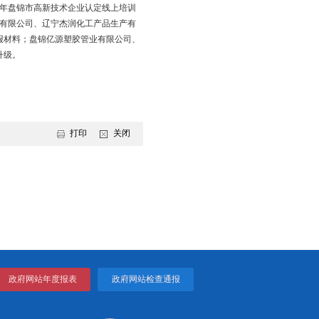
导辖区内
16家重点企业制定防疫稳产预案，解决产业链供应链受阻
流的服务管理力度，落实全过程全链条防范工作机制，对重点物资
“雏鹰”“瞪羚”企业。将盘锦三力中科新材料有限公司、盘锦新秀新材
宁德罗西化学科技有限公司等15家企业纳入科中小、高企、雏
限公司等多家企业参加2022年盘锦市高新技术企业认定线上培训
。目前，辽宁德罗西化学科技有限公司、辽宁杰润化工产品生产有
等2家企业已提交瞪羚企业申报材料；盘锦亿源塑胶管业有限公司、