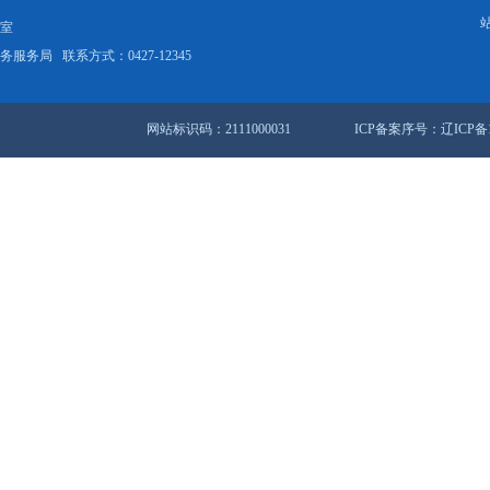
限公司等8家企业已提交雏鹰企业申报材料。挖掘高新技术产业，指导企
2+1”合作“大单” 与港粤企业实现合作
一届 “水乡之韵”广场文化活动启幕
站地图