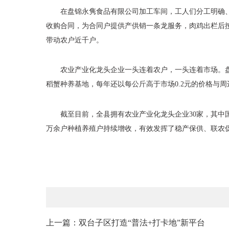
在盘锦永隽食品有限公司加工车间，工人们分工明确
收购合同，为合同户提供产供销一条龙服务，肉鸡出栏后
带动农户近千户。
农业产业化龙头企业一头连着农户，一头连着市场。
稻蟹种养基地，每年还以每公斤高于市场0.2元的价格与周
截至目前，全县拥有农业产业化龙头企业
30家，其中
万余户种植养殖户持续增收，有效发挥了稳产保供、联农
上一篇：双台子区打造“普法+打卡地”新平台