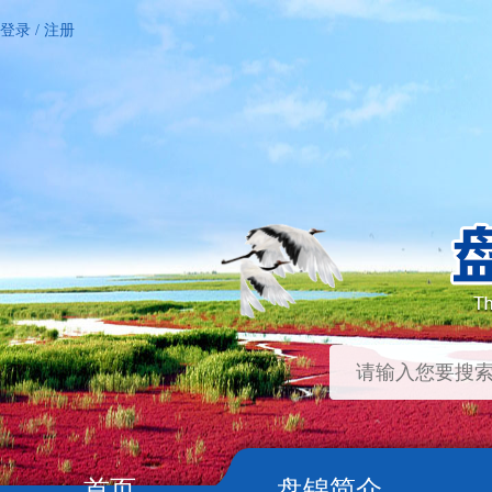
登录
/
注册
首页
盘锦简介