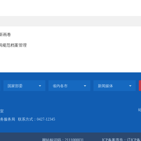
事业的热爱，展现了青年干警奋进新征程、建功新时代的坚定信念与决
青年干部成长工程”活动相结合，激励全体干警要始终保持“赶考”的精神状态
，忠诚履职尽责，听党话、感党恩、跟党走，用实际行动彰显双台子区
水韵盘山”美丽新画卷
行政审批服务局规范档案管理