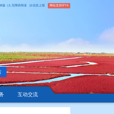
内部办公平台
简体版
繁体版
无障碍阅读
信息上报
网站支
搜索
公开
办事服务
互动交流