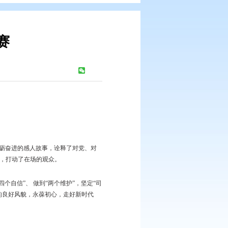
”专题演讲比赛
浏览次数：
378
次
。
干警不忘初心、牢记使命、砥砺奋进的感人故事，诠释了对党、对