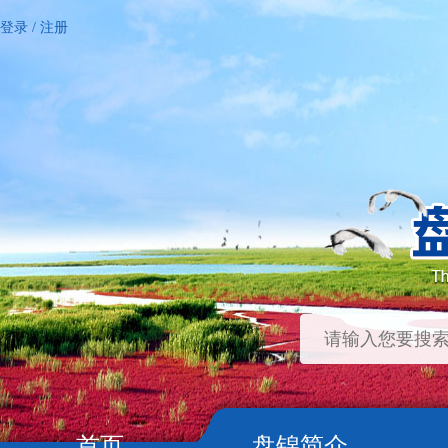
登录
/
注册
首页
盘锦简介