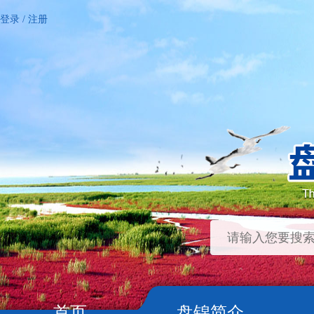
登录
/
注册
首页
盘锦简介