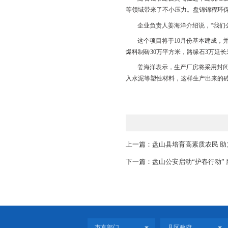
罗军是宝石花医院
亩，总投资约1.2亿元。
罗军表示，急诊科
量诊治需求。此外，发
短时间形成闭环管理，
盘锦锦程环保科技
多台挖掘机、装卸车开
随着城市建设突飞
等领域带来了不小压力
企业负责人姜海洋
这个项目将于
10
爆料制砖30万平方米，
姜海洋表示，生产