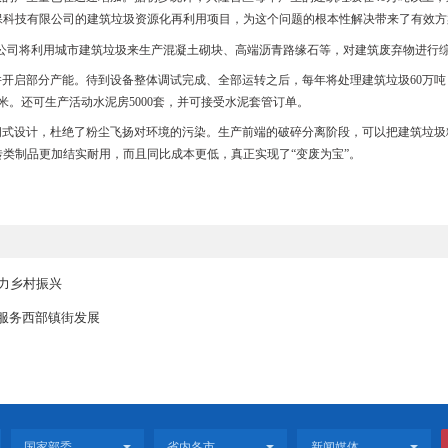
规划计划部部长，他介绍，目前该项目正处于施工方进场做开工前准备
及发热门诊楼建成后，将取代现有的急诊楼，面积更大，设备更先进，
热门诊将成为应对新冠肺炎疫情的有力武器，发热门诊楼采用全新规划
迅速提高战斗力。
有限公司建筑垃圾资源化再利用项目选址在盘锦高新技术产业开发区，
始进场，开展土地平整和基建作业。
猛进，建筑垃圾的产生量也在迅速增加。据初步统计，兴隆台区每年产
。盘锦锦程环保科技有限公司的建筑垃圾资源化再利用项目，为这个问
介绍说，
“我们公司将利用城市建筑垃圾来生产混凝土砌块、高端沥青路
月份基本建成，并开启部分产能。待到设备整体调试完成、全部运转之后，
路缘石3万延长米。还可生产活动水泥房5000套，并可接受水泥套管订单
厂房将采用封闭式设计，杜绝了粉尘飞扬对环境的污染。生产前端的破