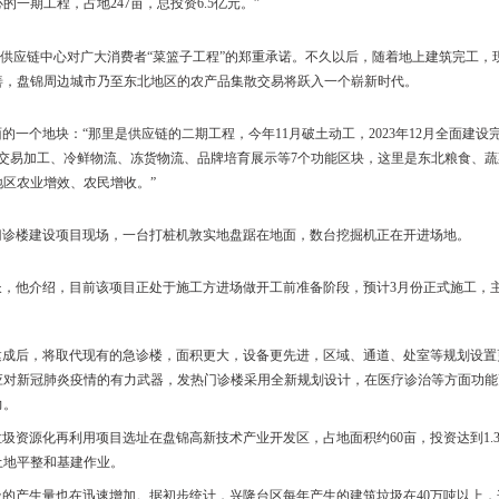
供应链中心项目建设，已经贯穿了整个冬季，即使在寒风凛冽的三九天
交易大棚从结构搭建，到顶部封闭，再到内部安装，已经一点一点地
“
的E区块，四个农产品交易区将承担水果、蔬菜、粮油、花卉等农产品的批
地忙碌，他介绍说，“北侧区域是智慧冷链仓储中心和管理辅助中心，均将
品供应链中心的一期工程，占地247亩，总投资6.5亿元。”
富、便利”，这是供应链中心对广大消费者“菜篮子工程”的郑重承诺。不
贸易将逐步完善，盘锦周边城市乃至东北地区的农产品集散交易将跃入
他的手指向西面的一个地块：
“那里是供应链的二期工程，今年11月破土
加完善，包括食品交易加工、冷鲜物流、冻货物流、品牌培育展示等7个
一步促进东北地区农业增效、农民增收。”
急诊科及发热门诊楼建设项目现场，一台打桩机敦实地盘踞在地面，数