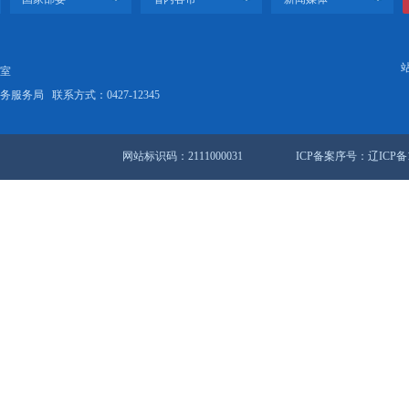
样生产出来的砖类制品更加结实耐用，而且同比成本更低，真正实现了“
素质农民 助力乡村振兴
“护春行动” 服务西部镇街发展
站地图