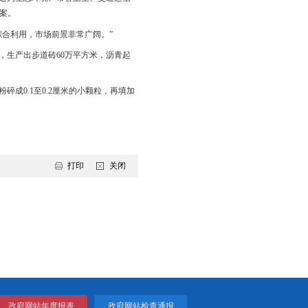
阶段，预计
3月份正式施工，主体建筑年底前完工。项目占地11.8
区域、通道、处室等规划设置更加科学，将进一步满足患者的高质
设计，在医疗诊治等方面功能更强。针对新冠疫情，整个大楼可以
占地面积约
60亩，投资达到1.3亿元，目前正在施工前期准备当中，
生的建筑垃圾在
40万吨以上，这为生态环境、市容卫生、交通运输
题的根本性解决带来了有效方案。
缘石等，对建筑废弃物进行综合利用，市场前景非常广阔。”
每年将处理建筑垃圾60万吨，生产出步道砖60万平方米，沥青起
。
碎分离阶段，可以把建筑垃圾粉碎成
0.1至0.2厘米的小颗粒，再填加