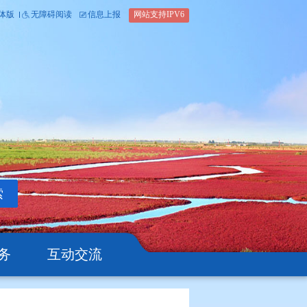
内部办公平台
简体版
繁体版
无障碍阅读
信息上报
网站支
搜索
公开
办事服务
互动交流