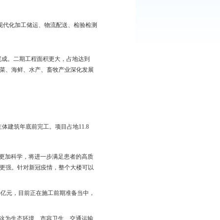
，施工都在一直进行。
诞生”在人们面前。
发集散，将于6月份全面竣工，10月份正式营业。”工程项目经理
于3月开始土建工程，分别在今年10月份和明年7月份投入使用。
久以后，随着地上建筑完工，现代化加工储运、物流配送、检验检测
一个崭新时代。
动工，2023年12月全面建设完成。二期工程面积更大，占地达到
功能区块，这里是东北粮食、蔬菜、海鲜、水产、畜牧产业深化发展
台挖掘机正在开进场地。