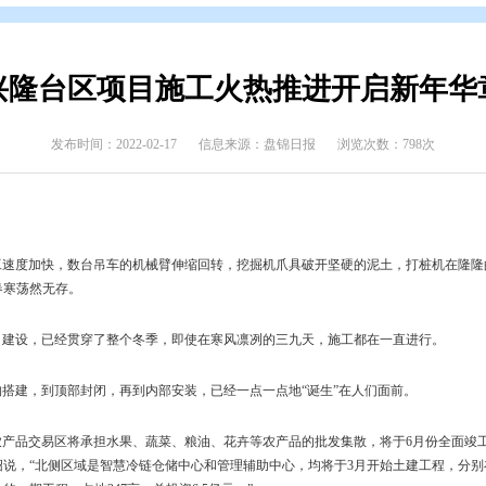
态
>
县区动态
兴隆台区项目施工火热推
发布时间：2022-02-17
信息来源：盘锦日报
区多个项目施工速度加快，数台吊车的机械臂伸缩回转，挖掘机爪具破
场面让料峭的春寒荡然无存。