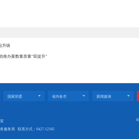
有限公司盘锦市固废综合处理园区项目是双台子区重点民生项目，主要
发电项目垃圾处理能力完全可以满足全市的垃圾处理需求，不仅解决了
正在进行试运行，年底前可全部竣工投入运营，实现日发电60万度、上
生产有限公司
1万吨/年高性能精细化学品新材料项目是双台子区重点在
完成前期手续的筹备和办理，一方面在建设“黄金期”满弓发力，目前，主
烃橡塑增塑剂、低温型有机热载体等化学品在市场供不应求。
动政务服务驿站升级
委 双管齐下助推办案数量质量“双提升”