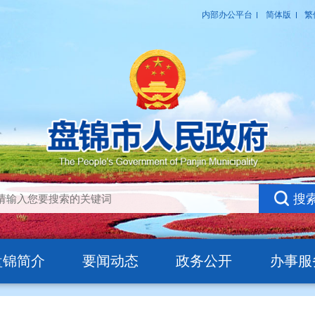
盘锦简介
要闻动态
政务