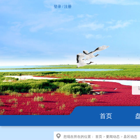
登录
/
注册
首页