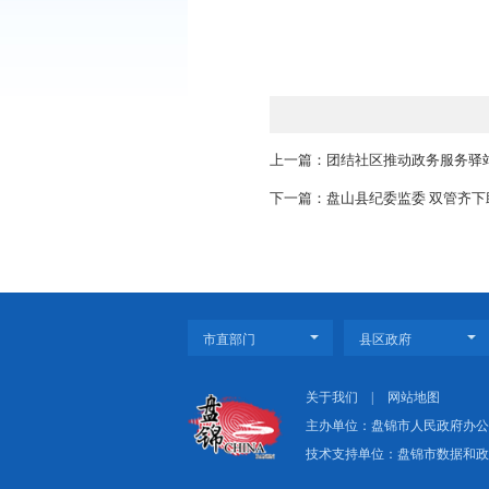
盘锦京环环保科技
目建设。生活垃圾焚烧
组实现点火发电并网，
辽宁杰润化工产品
施工的“休眠期”奋力
乙烷、二苄基甲苯、芳
上一篇：团结社区推
下一篇：盘山县纪委监