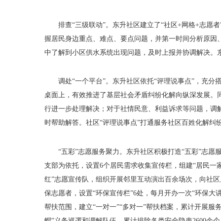
排查
“三级联动”。东升社区建立了“社区+网格+志
握居民身边重点、难点、要点问题，并第一时间分析原因
中了解到小区供水系统出现问题，及时上报并协调解决。
调处
“一个平台”。东升社区依托“评理说事点”，充
桌面上，有效推进了基层社会矛盾纠纷化解向纵深发展。
行进一步处理解决；对于社情民意、利益诉求等问题，调
时帮助解答。社区“评理说事点”打通服务社区百姓化解纠纷
“五彩”志愿服务聚力。东升社区积极打造“五彩”志
支部为依托，设置6个居民需求收集宣传栏，组建“居民一家
红”志愿宣传队，组织开展邻里互动演出百余场次，向社区居
保志愿者，设置“环保宣传栏”6处，每月开办一次“环保
帮扶范围，建立“一对一”“多对一”帮扶档案，累计开展服务
帽”义务巡逻和调解队伍，累计排除各类安全隐患2600余个