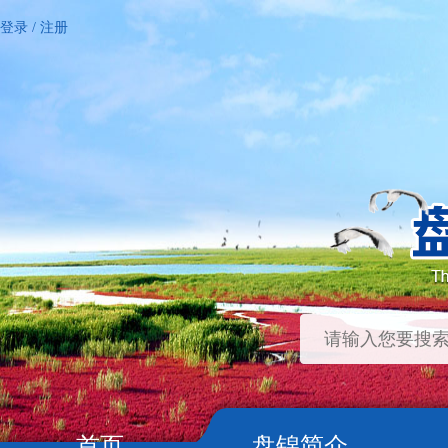
登录
/
注册
首页
盘锦简介