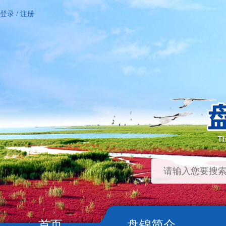
登录
/
注册
首页
盘锦简介