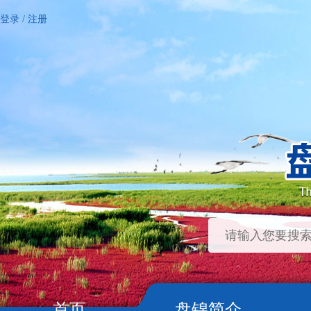
登录
/
注册
首页
盘锦简介