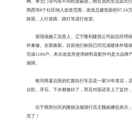
网、单元门等均有不同程度破损，附近居民生活及出行
商西等8个社区纳入改造范围，改造总建筑面积97.24
路面、人行道路、路灯等进行改造。
据现场施工负责人、辽宁隆利建筑公司副总经理徐明
外兼修、全面焕新。目前他们标段已经完成楼体外墙
完成1184户。本次改造所使用材料及配件均是大品
保障。
银河商厦后面的红旗自行车店是一家20年老店，店
台阶、牙石、下水都修好了，而且对面还安上了监控，
位于商西社区的隆丽达烟酒行店主魏丽娜也表示，门
亮了！