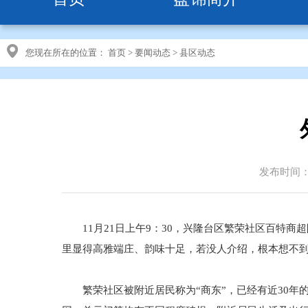
您现在所在的位置：
首页
>
要闻动态
>
县区动态
发布时间：20
11月21日上午9：30，兴隆台区繁荣社区百特商
里显得高雅端庄、韵味十足，若没人介绍，根本想不
繁荣社区被附近居民称为“商东”，已经有近30年