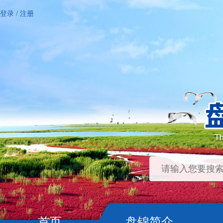
登录
/
注册
首页
盘锦简介