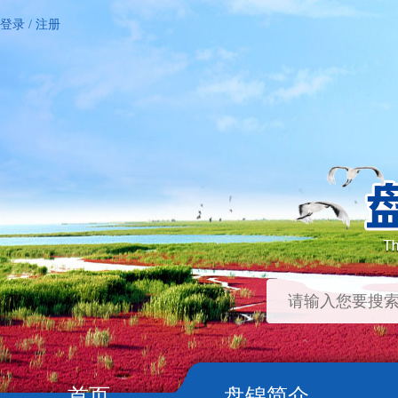
登录
/
注册
首页
盘锦简介