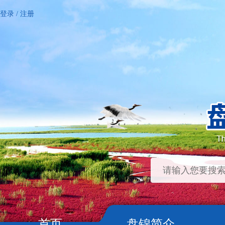
登录
/
注册
首页
盘锦简介