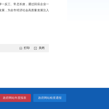
题办理工作，是稳定市场预期、提振市场信心、激发市场活力的实
向，以更强担当、更实举措、更硬作风，全力做好企业服务保障工
有力保障。
，抓好问题分级分类办理，确保了解真情况、解决真问题、企业真
合力推动需跨部门、跨区域办理问题。要坚持动真碰硬、攻坚突破，
推动问题加以解决。要坚持举一反三、常态长效，通过回应企业一
，以更优营商环境护航企业发展，为全市经济社会高质量发展注入
打印
关闭