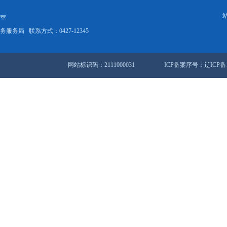
中国国际文博交易会开幕，盘锦三个非遗项目亮相
果 数字赋能向深蓝
站地图
锦市人民政府办公室
盘锦市数据和政务服务局
联系方式：0427-12345
网站标识码：2111000031