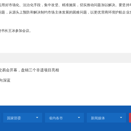
馈问题和诉求办理情况的汇报。会议指出，做好常态化联系企业反馈问
济高质量发展的务实举措。各地各有关部门要坚持问题导向、需求导
困难问题，持续推动全市营商环境优化提升，为市场主体健康发展提供
靠前沟通、主动作为，认真倾听企业真实想法，及时掌握企业具体诉求
、形成合力，切实强化全市“一盘棋”思想，坚持市县联动、部门协同，
的方法路径，运用好市场化、法治化手段，集中攻坚、精准施策，切实
决一系列共同问题，从源头上预防和解决制约市场主体发展的困难问题
薇薇，市政府秘书长王冰参加会议。