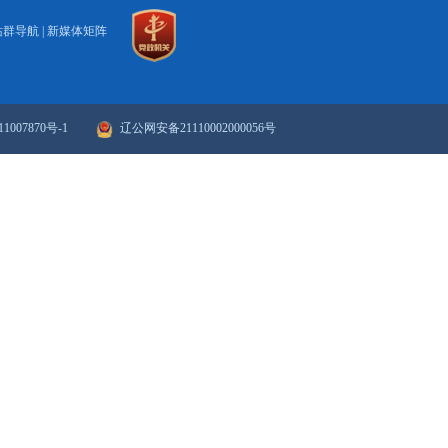
政府网站年度报表
政府网站检
站群导航
|
新媒体矩阵
ICP备案序号：辽ICP备11007870号-1
辽公网安备21110002