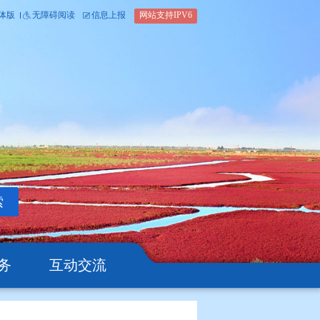
内部办公平台
简体版
繁体版
无障碍阅读
信息上报
网站支
搜索
公开
办事服务
互动交流