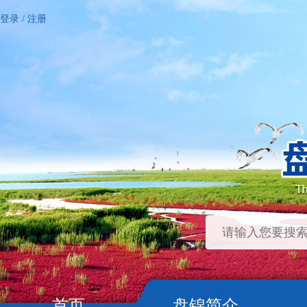
登录
/
注册
首页
盘锦简介