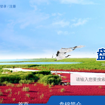
登录
/
注册
首页
盘锦简介