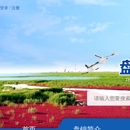
登录
/
注册
首页
盘锦简介