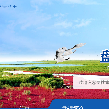
登录
/
注册
首页
盘锦简介