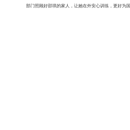
部门照顾好邵琪的家人，让她在外安心训练，更好为