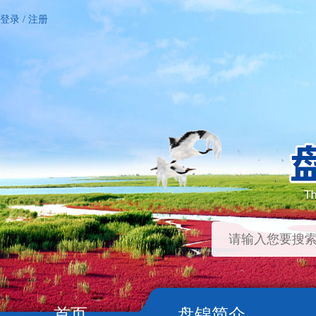
登录
/
注册
首页
盘锦简介