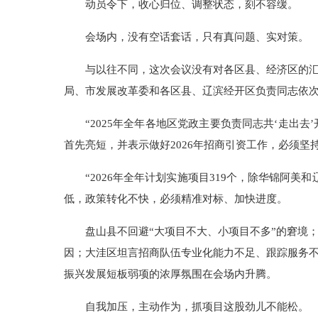
动员令下，收心归位、调整状态，刻不容缓。
会场内，没有空话套话，只有真问题、实对策。
与以往不同，这次会议没有对各区县、经济区的
局、市发展改革委和各区县、辽滨经开区负责同志依次
“2025年全年各地区党政主要负责同志共‘走出
首先亮短，并表示做好2026年招商引资工作，必须
“2026年全年计划实施项目319个，除华锦阿
低，政策转化不快，必须精准对标、加快进度。
盘山县不回避“大项目不大、小项目不多”的窘境
因；大洼区坦言招商队伍专业化能力不足、跟踪服务
振兴发展短板弱项的浓厚氛围在会场内升腾。
自我加压，主动作为，抓项目这股劲儿不能松。