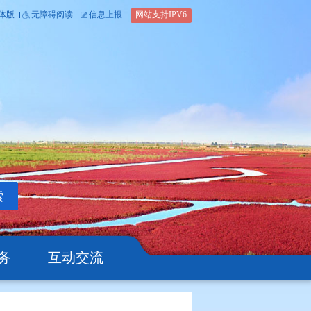
内部办公平台
简体版
繁体版
无障碍阅读
信息上报
网站支
搜索
公开
办事服务
互动交流