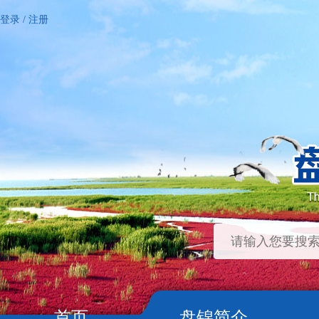
登录
/
注册
首页
盘锦简介