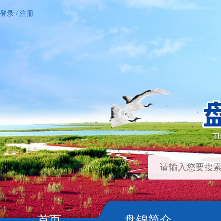
登录
/
注册
首页
盘锦简介