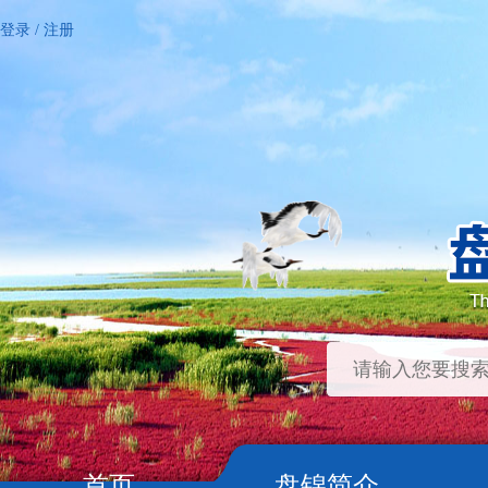
登录
/
注册
首页
盘锦简介