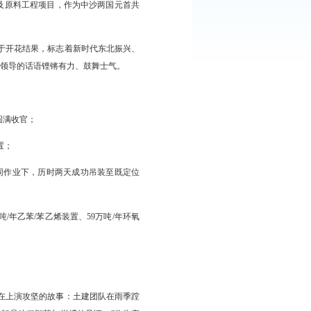
傲然挺立。焊花闪耀处，是建设者忙碌的身影。这座占地8.97平方
化产业转型升级的“新引擎”。
。
项目。
业升级”，华锦阿美精细化工及原料工程项目，作为中沙两国元首共
29日破土动工。
集团智慧和汗水的重大项目终于开花结果，标志着新时代东北振兴、
里程碑意义。”开工仪式上，市领导的话语铿锵有力、鼓舞士气。
会战”超额完成预期目标，实现圆满收官；
个完成土建施工的主要生产装置；