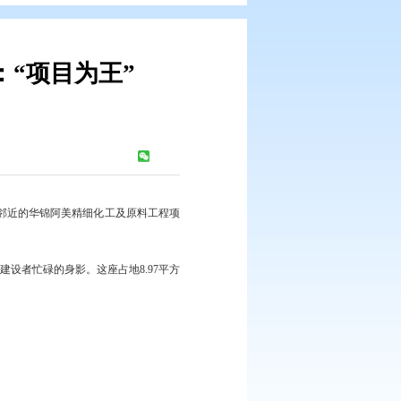
建设全速推进：“项目为王”
梁
浏览次数：
505
次
“十四五”重点电网工程，将为邻近的华锦阿美精细化工及原料工程项