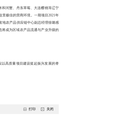
速通道”和“绿色通道”。我市第一时间成立项目建设联合指挥部，市
调度、周碰头、双周对接、月汇报”机制。在此基础上，各部门纷纷
心。
园，3930个新增学位像阳光般洒向城乡；全市黑色路面实现“村村
力差距大幅缩减……
沸、车辆往来穿梭，盘锦大米和河蟹、丹东草莓、大连樱桃等辽宁
择在盘锦投资，就是看中了这里极佳的营商环境。一期项目2021年