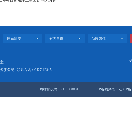
2月就投入运营，实现了当年签约、当年拿地、当年开工、次年使用，跑出
地农产品供应链中心已成为辐射东北地区的农产品集散核心枢纽，随着
品的流通效率和深加工能力。
市民在东北新发地开心购
是明天的大产业。站在“十四五”与“十五五”的交接点上，我们看到了
生交相辉映的发展新格局。
履铿锵向前，新的发展传奇正在这片热土上接力书写。
出关键一步！华锦阿美首套装置试开车成功