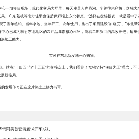
，离不开优良营商环境。开工伊始，省委、省政府要求建立服务企业“快
，副市长每周例会调度，市直部门与辽滨经开区政企双周对接，建立“日
专班，主动靠前服务，全力服务好项目建设。
锚起航的同时，一批民生项目也在“十四五”蓝图上写下温暖注脚。
东北新发地农产品供应链中
至盘锦段改扩建工程顺利竣工，通行能力大幅提升；新建11所公办幼儿
到100%、实现“户户通”，城乡之间生态环境和基础设施管理水平和能
东北新发地一号冷库。
农产品供应链中心一期项目现场，现代化交易大厅里，每天凌晨人声鼎
全国，而海南芒果、广东荔枝等南方佳果也保质保鲜端上东北餐桌。“选