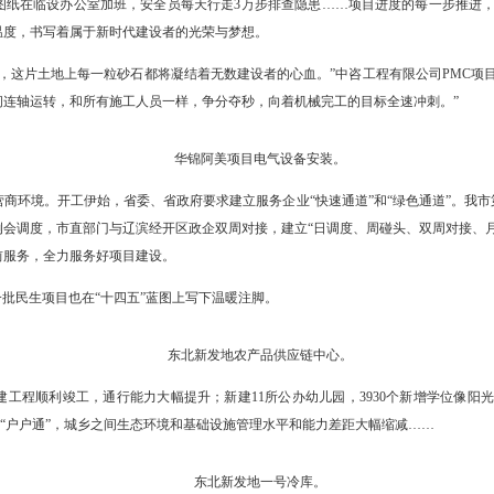
日，项目最大单体设备——芳烃联合装置抽余液塔在5000吨级、4000
5日，华锦阿美精细化工及原料工程项目建设迎来重要进展，70万吨/年裂解汽油
日机械竣工。至此，已有26套主要生产装置实现机械竣工，项目建设总进
华锦阿美项目最大单体设备芳烃联合装置
着眼前初具规模的塔罐料仓和绵延的钢结构，化工项目二部经理李祖强
，工程师抱着图纸在临设办公室加班，安全员每天行走3万步排查隐患
筋骨与热血的温度，书写着属于新时代建设者的光荣与梦想。
片湿地，我深知，这片土地上每一粒砂石都将凝结着无数建设者的心血。
多个工程建设间连轴运转，和所有施工人员一样，争分夺秒，向着机械完
华锦阿美项目电气设备安