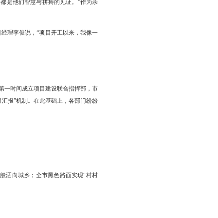
吨级两台国内同类型最大吊车的协同作业下，历时两天成功吊装至既定位
加氢联合装置、73.6/70万吨/年乙苯/苯乙烯装置、59万吨/年环氧
度超过90%。
抽余液塔吊装成功。
思绪万千：“建设现场每天都在上演攻坚的故事：土建团队在雨季蹚
……项目进度的每一步推进，都是他们智慧与拼搏的见证。”作为亲
”中咨工程有限公司PMC项目经理李俊说，“项目开工以来，我像一
工的目标全速冲刺。”
装。