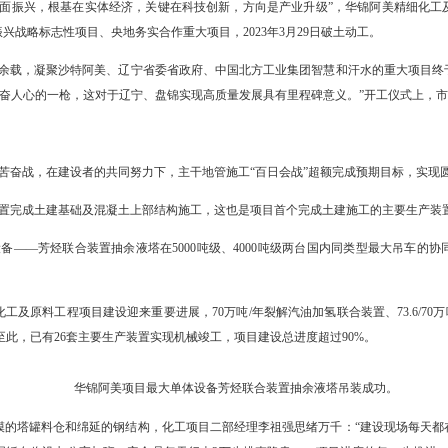
美精细化工及原料工程项目现场，塔罐林立，管廊纵横，一座座巨型装置
的“化工巨舰”，投产后将实现年销售收入超千亿元，成为盘锦乃至辽宁石
场景，正是“十四五”期间我市以高质量项目支撑高质量发展的生动缩影
华锦阿美精细化工及原料工程
，“推动东北全面振兴，根基在实体经济，关键在科技创新，方向是产
项目、东北振兴战略标志性项目、央地务实合作重大项目，2023年3月
，标志着历经10余载，凝聚沙特阿美、辽宁省委省政府、中国北方工业
’在盘锦打响了振奋人心的一枪，这对于辽宁、盘锦实现高质量发展具有
度”：
0日，历经100天的艰苦奋战，在建设者的共同努力下，主干地管施工“百日
0日，蜡油加氢裂化装置完成土建基础及混凝土上部结构施工，这也是项目首