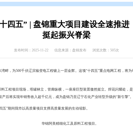
介
>
盘锦印象
>
精细化工
进的“十四五” | 盘锦重大项目
挺起振兴脊
发布时间：2025-11-22
信息来源：盘锦发布
缕阳光洒在辽东湾畔，为500千伏辽滨输变电工程镀上一层金辉。这项