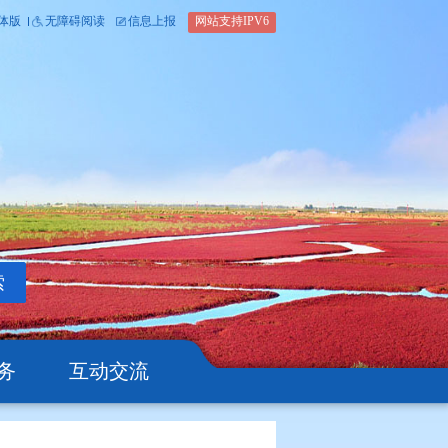
内部办公平台
简体版
繁体版
无障碍阅读
信息上报
网站支
搜索
公开
办事服务
互动交流