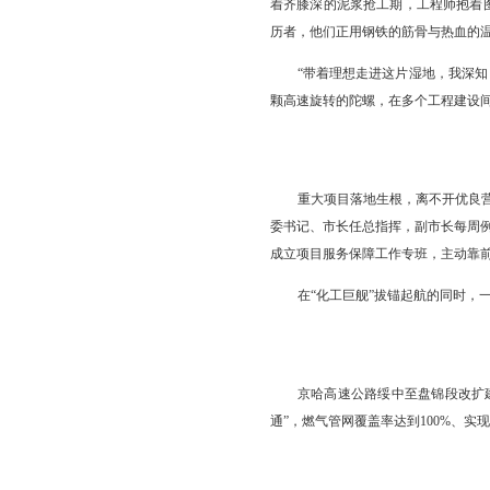
2025年2月26
置；
2025年11月1
乙烷/乙二醇三套装置同
站在项目工地，望
着齐膝深的泥浆抢工期
历者，他们正用钢铁的
“带着理想走进这
颗高速旋转的陀螺，在