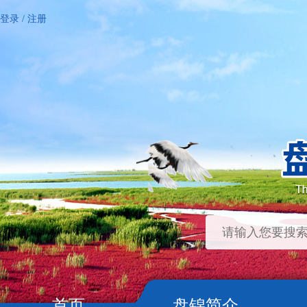
登录
/
注册
首页
盘锦简介