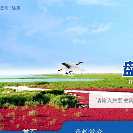
登录
/
注册
首页
盘锦简介