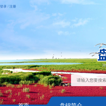
登录
/
注册
首页
盘锦简介