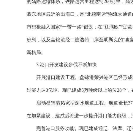
的陆路运输体系，铁路运营里程达到260公里，高
蒙东地区最近的出海口，是“北粮南运”物流大通
市积极融入国家“一带一路”倡议，在“辽满欧”“
班列，以及盘锦港经二连浩特口岸至明斯克的“盘
新格局。
3.港口开发建设步伐不断加快
开展港口建设工程。盘锦港荣兴港区已经形成
过能力达3亿吨。现已建成5万吨级以上泊位28个，在
启动盘锦港拓宽型深水航道工程。航道全长
3
在加紧建设，建成后将进一步提升港口能力能级，
完善港口服务功能。现已建成通辽、法库、辽