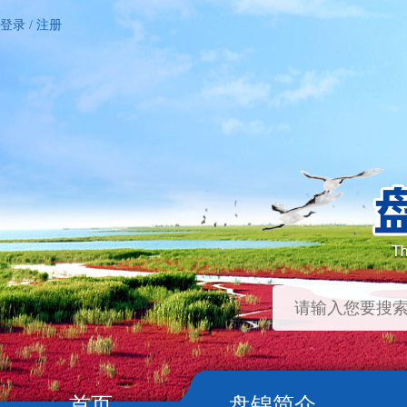
登录
/
注册
首页
盘锦简介