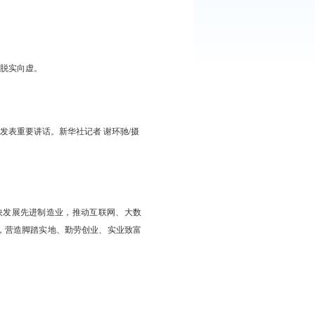
、聚力。不论经济发展到什么时候，实体经济都是我国经济发展、
未来。我们学不了有的国家大搞虚拟经济那一套，而且搞虚拟经济
离开了实体经济是不行的，世界上哪个国家有这个能力给我们提供。
体经济搞虚了、搞少了。
代化、提高制造业水平，不能脱实向虚。
中央军委主席习近平出席会议并发表重要讲话。新华社记者 谢环驰/摄