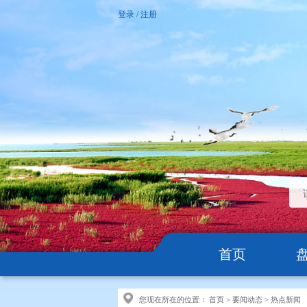
登录
/
注册
首页