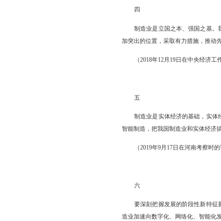
三
实体经济是一国经
据、人工智能同实体经
的发展环境和社会氛围
（2018年1月3
四
制造业是立国之本
加突出的位置，采取有
（2018年12月