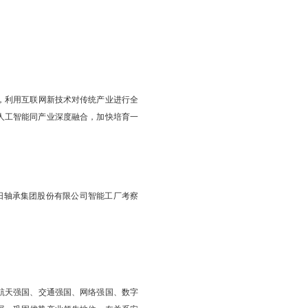
支撑。要坚定推进产业转型升级，加强自主创新，发展高端制造、
个一百年”奋斗目标。
手抓传统产业转型升级，一手抓战略性新兴产业发展壮大，推动制