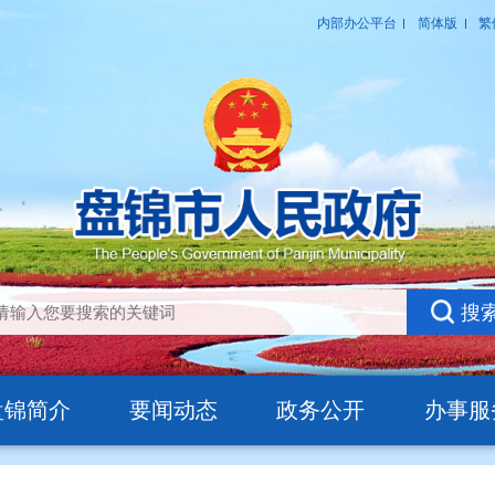
盘锦简介
要闻动态
政务