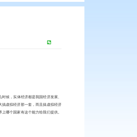
大实体经济
浏览次数：
306
次
※