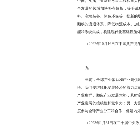
七
推动数字经济和实
方位、全链条的改造，
批“专精特新”企业和
（2021年10月
2025年5月1
时，同企业职工亲切交流
八
建设现代化产业体