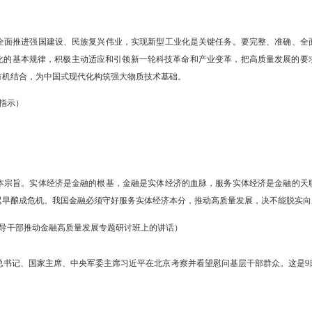
造工程和重大技术装备攻关工程，支持专精特新企业发展，推动制造业
短板，提升战略性资源供应保障能力。推动战略性新兴产业融合集群
保等一批新的增长引擎。构建优质高效的服务业新体系，推动现代服务
物流成本。加快发展数字经济，促进数字经济和实体经济深度融合，打
代化基础设施体系。
16日在中国共产党第二十次全国代表大会上的报告）
系和产业链供应链呈现多元化布局、区域化合作、绿色化转型、数字化
经济的着力点放在实体经济上，扎实推进新型工业化，加快建设制造强
展大势，从时空两方面统筹抓好产业升级和产业转移。一方面，推动短
争力；另一方面，深化改革健全区域战略统筹、市场一体化发展等机制
合作，促进内外产业深度融合，打造自主可控、安全可靠、竞争力强的