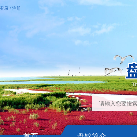
登录
/
注册
首页
盘锦简介