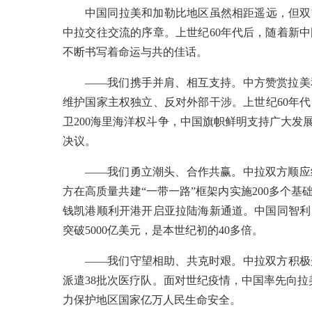
中国同拉美和加勒比地区虽然相距遥远，但双
中拉交往交流的序章。上世纪60年代后，随着新
不断书写着命运与共的佳话。
——我们携手并肩、相互支持。中方赞赏拉美
维护国家主权独立、反对外部干涉。上世纪60年
卫200海里海洋权斗争，中国旗帜鲜明支持广大发
决议。
——我们勇立潮头、合作共赢。中拉双方顺应
方在高质量共建“一带一路”框架内实施200多个
钱凯港顺利开港开启亚拉陆海新通道。中国同智利
突破5000亿美元，是本世纪初的40多倍。
——我们守望相助、共克时艰。中拉双方积极
派遣38批次医疗队。面对世纪疫情，中国率先向拉
力保护地区国家亿万人民生命安全。