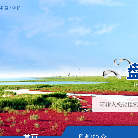
登录
/
注册
首页
盘锦简介