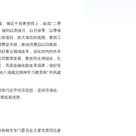
势而为、攻坚克难因势而谋、铆足干劲乘势而上，奋战“二季
入分析研判，强化精准调度，做到以周保月、以月保季、以季保
、促落地”行动，持续形成大抓项目、抓大项目的氛围。要抓工
造转型升级新优势。要抓消费促升级，推动消费品以旧换新，
力，聚力优化营商环境，抓好重点领域改革，深化对内对外开
蕴和资源配置，促进城乡共同繁荣发展。要抓民生增福祉，扎
、安全感。要抓安全护稳定，巩固金融化险改革成果，做好安