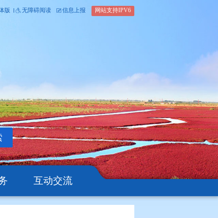
内部办公平台
简体版
繁体版
无障碍阅读
信息上报
网站支
搜索
公开
办事服务
互动交流