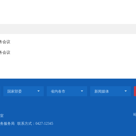
力化解社会矛盾纠纷，确保全市社会大局持续稳定。要抓作风保落
好执行者、行动派、实干家。
新兴产业、未来产业新赛道是强化招商引资、抢占产业竞争制高点
色资源、整合创新要素，积极布局拓展产业新赛道，为盘锦经济社
《“抓招商、推项目、促落地”行动方案》、“新赛道”相关文件等
他事项。
徐同连、周伟山、黄薇薇、张立新，市政府秘书长王冰参加会议。
届第63次常务会议