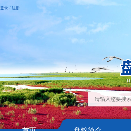
登录
/
注册
首页
盘锦简介