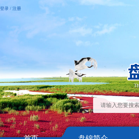
登录
/
注册
首页
盘锦简介