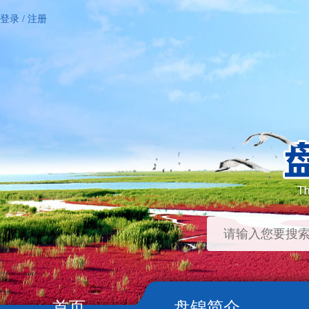
登录
/
注册
首页
盘锦简介