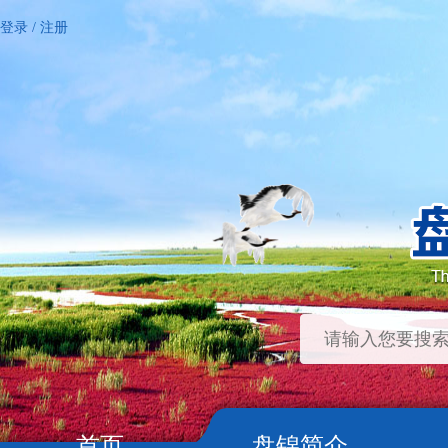
登录
/
注册
首页
盘锦简介