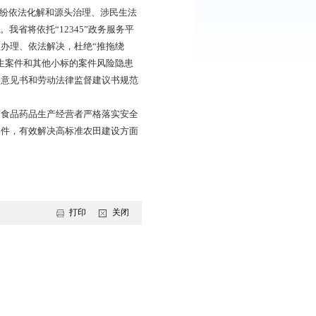
矛盾纠纷排查化解专项治理、中小学生欺凌防范专项治理
我省还将开展维护妇女儿童合法权益“百县（区）千案”暖心行
一地”。
及儿童福利机构、托育机构、普惠性幼儿园，以县域为主攻方
，推动养老和托育事业依法健康有序发展。
欠农民工工资问题、物业纠纷依法化解和源头治理、涉民生法
众法治获得感和满意度。我省将依托“12345”政务服务平
一键直达、快速响应、高效办理、依法解决，杜绝“推拖绕
资按时足额支付。开展涉民生案件和其他小标的案件风险隐患
监督提示函、劳动法律监督意见书和劳动法律监督建议书规范
问题整治攻坚行动，督促食品药品生产经营者严格落实安全
高质效办理一批公益诉讼案件，有效解决高标准农田建设方面