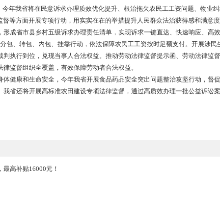
法治建设的新需求新期待。
保护法和义务教育法，今年我省将组织开展未成年人校园安全和
项治理，推动全省中小学校依法治理能力和水平显著提升。此外，
维权提供全链条法律支持，努力实现妇女维权“只进一扇门、最多跑
数家庭的主要关切。今年我省紧盯养老服务体系、托育服务体系
一幼”服务体系建设专项审计调查，促进养老托育资金合法合规使用
民生“温度”，今年我省将在民意诉求办理质效优化提升、根治拖
书”劳动法律监督等方面开展专项行动，用实实在在的举措提升人民群
潜在民生问题，形成省市县乡村五级诉求办理责任清单，实现诉求
展打击违法违规分包、转包、内包、挂靠行动，依法保障农民工工
限度推动生效裁判执行到位，兑现当事人合法权益。推动劳动法律
上总工会劳动法律监督组织全覆盖，有效保障劳动者合法权益。
人民群众身体健康和生命安全，今年我省开展食品药品安全突出
生产经营行为。我省还将开展高标准农田建设专项法律监督，通过
性违法问题。