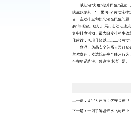
好回应群众和企业对
为全面贯彻未成年人
和“隐形辍学”现象专
动，为妇女儿童依法
“一老一幼”是大多
向，通过开展“一老
以法治“力度”提升
院生效裁判、“一函两
台，主动排查和预防
躲”等现象。组织开
集中排查活动，最大
化建设，实现县级以
食品、药品安全关系
主体责任，依法规范
存在的系统性、普遍