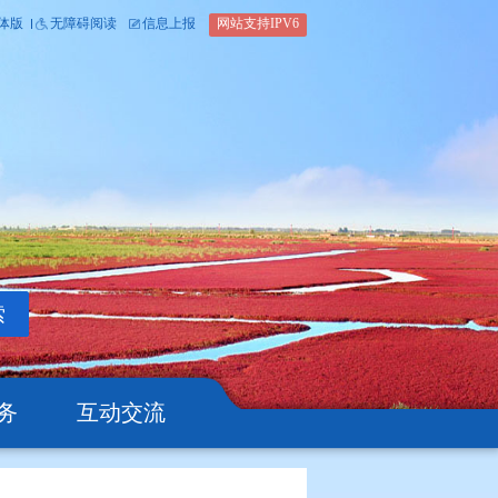
内部办公平台
简体版
繁体版
无障碍阅读
信息上报
网站支
搜索
公开
办事服务
互动交流