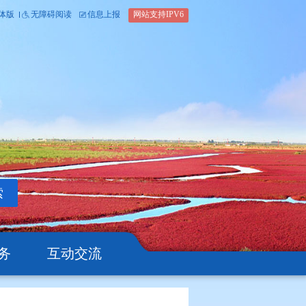
内部办公平台
简体版
繁体版
无障碍阅读
信息上报
网站支
搜索
公开
办事服务
互动交流