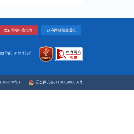
打印
关闭
解读...
..
政府网站年度报表
政府网站检
站群导航
|
新媒体矩阵