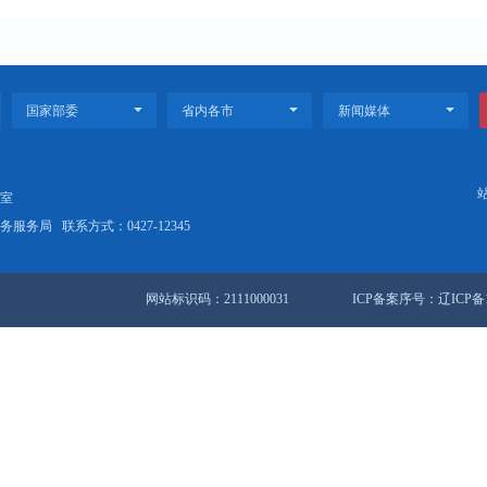
盘锦市人民政府关于调整一批行政职权及公共服务事项的决定》政策
盘锦市地域饮食文化推动文旅产业高质量发展实施方案》政策解读.
站地图
锦市人民政府办公室
盘锦市数据和政务服务局
联系方式：0427-12345