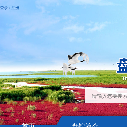
登录
/
注册
首页
盘锦简介