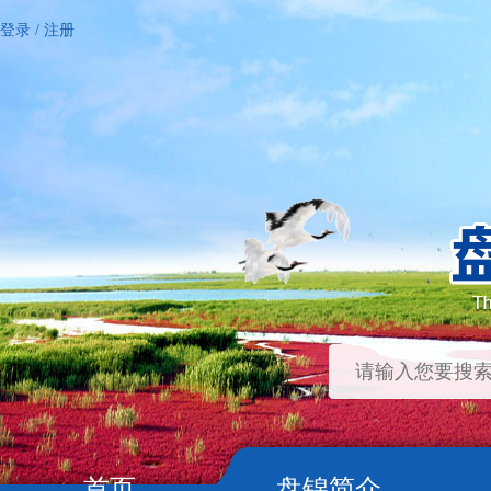
登录
/
注册
首页
盘锦简介