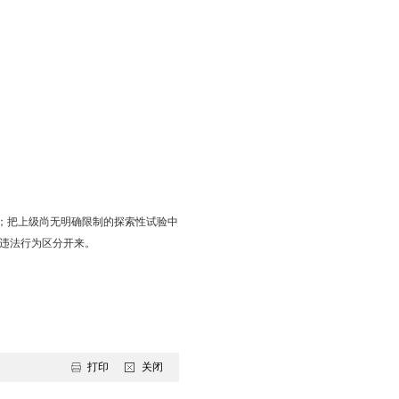
一”推进机制，确保措施到位、责任到人。各牵头单位要加大工作
工作格局。
大问题，带头协调破解难点矛盾，带头督查督办重要事项。坚持奔着
风险，在斗争实践中抓落实、促振兴。
力度，充分发挥正向引导作用。坚持“三个区分开来”，为敢担
性。
和行动统一到市政府部署要求上来，凝心聚力、攻坚克难，为建设
行动领导小组成员名单