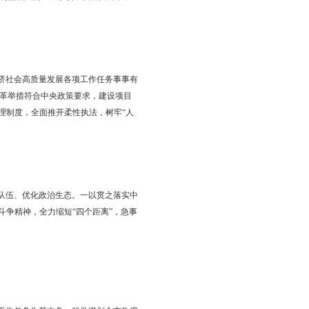
项行动，现制定方案如下。
，深入贯彻落实习近平总书记关于东北、辽宁振兴发展的重要讲
，促进全市各项工作高质量发展、高标准规范、高水平提升，推动
利召开。
依。严格规范执法，加强事中事后监管，推动各类市场主体规范经
策等工作制度，确保依规办事、科学执政。自觉接受市人大法律监
人大、政协的意见，对同群众利益相关的重大事项，要落实公示、
任、个人岗位责任，确保经济社会高质量发展各项工作任务事事有
进改革发展重点任务，确保改革举措符合中央政策要求，建设项目