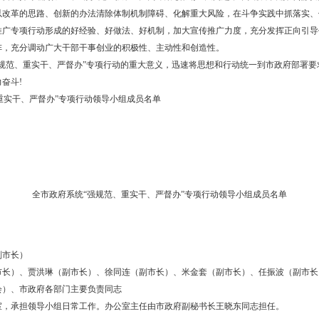
各项目标任务全面落实
点督查各级各部门责任机制建立情况，确保各项任务落实到人、落实到
方协同、压茬推进的合力。
点督查决策机制建立情况，事前是否对工作可行性进行充分论证，事中
依法行政、科学执政、廉洁从政。
立高质量发展绩效考评体系，全面考评工作的政治效果、法律效果、经
平制度创新成果论业绩的鲜明导向，切实督出实效、考出实绩。
办公室
经济区）、市政府各部门
月31日
绕“强规范、重实干、严督办”专项行动任务，以坚定的政治站位、顽
。
政府成立专项行动领导小组抓调度促统筹，引领市、县（区）、镇（
加强专项行动组织领导，推动各项任务全面落实。