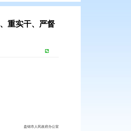
系统“强规范、重实干、严督
案的通知
：
1063
次