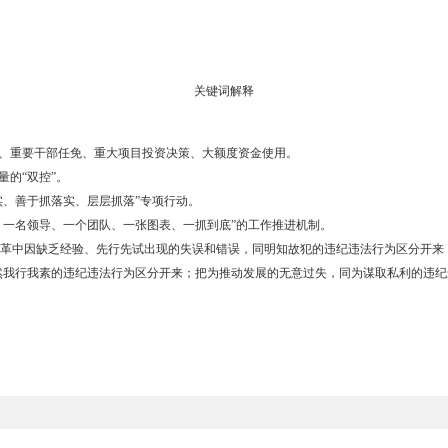
级各部门要按照专项行动工作方案，进一步细化工作举措，建立“五个
调力度，责任单位要主动作为、积极配合，形成齐抓共管、齐头并进的
级领导干部要发挥“头雁效应”，当好“施工队长”，带头研究谋划重
奔着困难去，以改革的思路、创新的办法清除体制机制障碍、化解重大
及时总结推广专项行动形成的好经验、好做法、好机制，加大宣传推广
包袱、轻装上阵，充分调动广大干部干事创业的积极性、主动性和创造
识开展“强规范、重实干、严督办”专项行动的重大意义，迅速将思想
兴先行区而努力奋斗!
统“强规范、重实干、严督办”专项行动领导小组成员名单
词解释
全市政府系统“强规范、重实干、严督办”专项