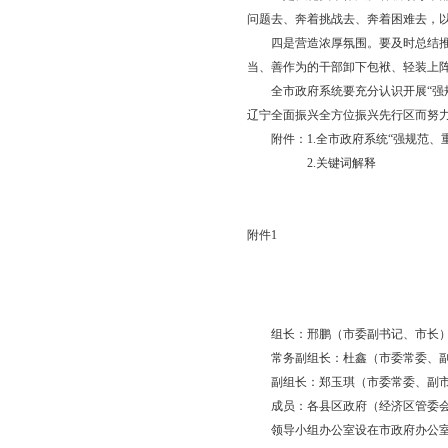
（三）严督办，推动
7.督办责任压实。重
责任层层压实，形成各
8.督办流程管控。重
盘点，推动各级各部门
9.督办跟踪问效。建
高质量发展项目和高水
7-9项：
牵头单位：市政府
责任单位：各县区（
完成时限：2022年12
三、保障措施
全市政府系统要紧紧围
各项任务全面落地见效
一是健全组织机构。市
相应的组织体系，全面