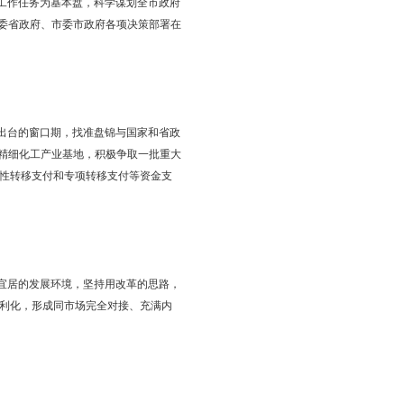
措，落实行政许可事项清单管理制度，全面推开柔性执法，树牢“人
事、持续健康发展。
、不想腐，进一步纯洁干部队伍、优化政治生态。一以贯之落实中
为基层减负松绑。充分发扬斗争精神，全力缩短“四个距离”，急事
稳定各项工作全面落实到位。
市《政府工作报告》确定的工作任务为基本盘，科学谋划全市政府
抓落实，确保党中央国务院、省委省政府、市委市政府各项决策部署在