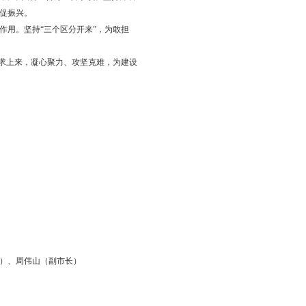
事、落实到岗位、落实到环节、落实到细节，做到压力层层传导，
是否对工作发展态势进行充分评估，事后是否对工作成效进行充分
济效果、社会效果，做实以干成事论英雄、以解决问题论能力、以
强的斗争精神、过硬的业务本领、良好的工作作风，推动专项行动
街）三级和部门整体联动、一体作战。全市各级各部门也要建立