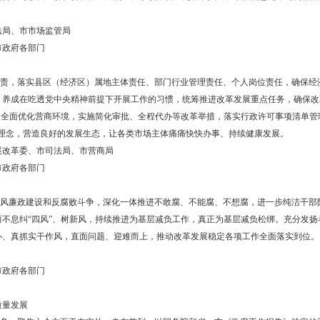
区建设，市政府决定在全市政府系统开展“强规范、重实干、严督办”专
色社会主义思想为指导，全面贯彻党的十九大和十九届历次全会精神
十三次党代会、市第八次党代会的部署要求，强规范、重实干、严督办
兴先行区建设展现新气象、实现新突破，以优异成绩迎接党的二十大胜
政府系统全面依法履职尽责
。严格遵守国家法律法规，推进重点领域立法，确保有法可依、有法必
行制度要求，坚持合法性审查、公平竞争审查、“三重一大”事项集体决
社会各界舆论监督，对涉及经济社会发展全局的重大事项，要广泛听取
群众的参与度。
公室、市司法局、市市场监管局
经济区）、市政府各部门
月31日
。全面履职尽责，落实县区（经济区）属地主体责任、部门行业管理责
留边界、死角。养成在吃透党中央精神前提下开展工作的习惯，统筹推