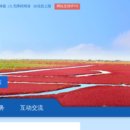
内部办公平台
简体版
繁体版
无障碍阅读
信息上报
网站支
搜索
公开
办事服务
互动交流