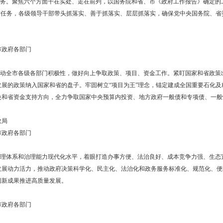
色发展政策导向。全面优化营商环境，实施简化审批、全程代办等改革举
都是开放形象”理念，营造良好的发展生态，让各类市场主体痛痛快快办
公室、市发展改革委、市司法局、市营商局
经济区）、市政府各部门
月31日
。深入推进党风廉政建设和反腐败斗争，深化一体推进不敢腐、不能腐
勤俭节约，驰而不息纠“四风”、树新风，持续推进为基层减负工作，真正
甩，以马上就办、真抓实干作风，直面问题、迎难而上，推动改革发展
办公室
经济区）、市政府各部门
月31日
经济社会高质量发展
展重点工作任务。聚焦六个方面干在实处、走在前列，以国务院和省、
实”专项行动重点工作任务，各级领导干部带头抓落实、善于抓落实、层层
果。