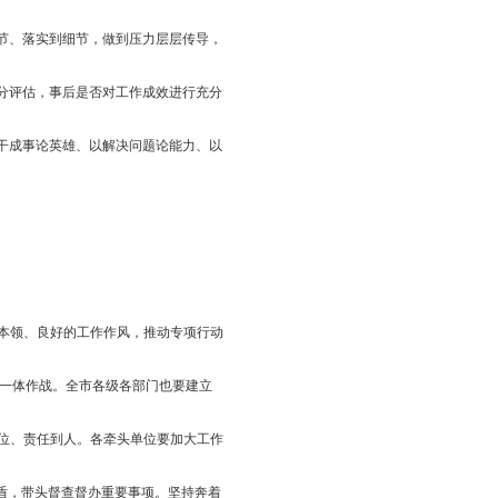
金工作。紧盯国家和省政策出台的窗口期，找准盘锦与国家和省政
念，锚定建成全国重要石化及精细化工产业基地，积极争取一批重大
方政府一般债和专项债、一般性转移支付和专项转移支付等资金支
良好、成本竞争力强、生态宜居的发展环境，坚持用改革的思路，
政务服务标准化、规范化、便利化，形成同市场完全对接、充满内