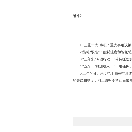
二是完善工作措施。各
抓总、督促、指导和协
三是强化实干作风。各
问题去、奔着挑战去、
四是营造浓厚氛围。要
当、善作为的干部卸下
全市政府系统要充分认
辽宁全面振兴全方位振
附件：1.全市政府系
2.关键
附件1