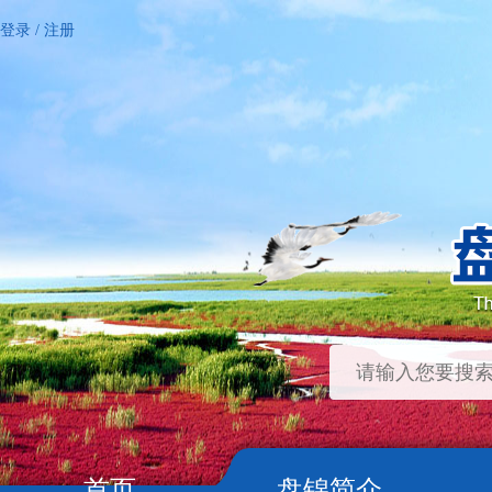
登录
/
注册
首页
盘锦简介