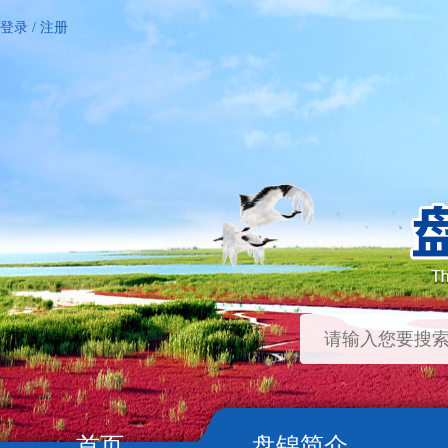
登录
/
注册
首页
盘锦简介