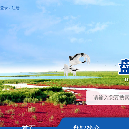
登录
/
注册
首页
盘锦简介