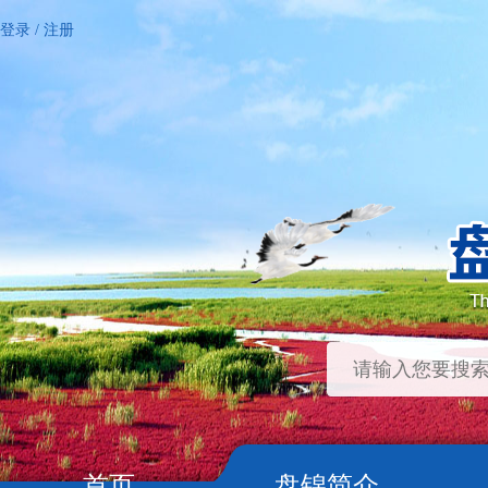
登录
/
注册
首页
盘锦简介