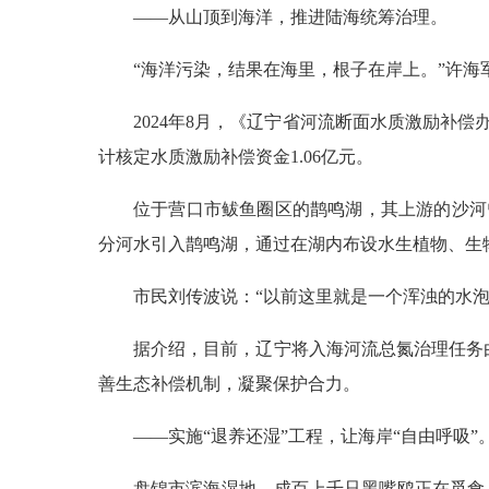
——从山顶到海洋，推进陆海统筹治理。
“海洋污染，结果在海里，根子在岸上。”许海
2024年8月，《辽宁省河流断面水质激励补
计核定水质激励补偿资金1.06亿元。
位于营口市鲅鱼圈区的鹊鸣湖，其上游的沙河
分河水引入鹊鸣湖，通过在湖内布设水生植物、生物
市民刘传波说：“以前这里就是一个浑浊的水
据介绍，目前，辽宁将入海河流总氮治理任务
善生态补偿机制，凝聚保护合力。
——实施“退养还湿”工程，让海岸“自由呼吸”
盘锦市滨海湿地，成百上千只黑嘴鸥正在觅食、飞