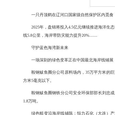
一只丹顶鹤在辽河口国家级自然保护区内觅食（2
2025年，盘锦将投入4.5亿元继续推进海洋
线5.8公里，海岸带防灾能力提升20%……
守护蓝色海湾新未来
一场深刻的绿色变革正在中国最北海岸线铺展
鞍钢鲅鱼圈分公司原料场内，35万平方米的
方米5毫克以下。
鞍钢鲅鱼圈钢铁分公司安全环保部部长刘忠成
1.8万吨。
绿色蜕变沿海岸线铺陈：恒力石化（大连）产