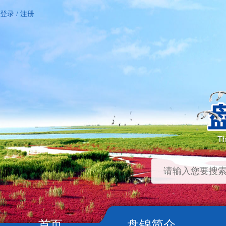
登录
/
注册
首页
盘锦简介